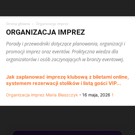
Strona główna
Organizacja imprez
ORGANIZACJA IMPREZ
Porady i przewodniki dotyczące planowania, organizacji i
promocji imprez oraz eventów. Praktyczna wiedza dla
organizatorów i osób zaczynających w branży eventowej.
Jak zaplanować imprezę klubową z biletami online,
systemem rezerwacji stolików i listą gości VIP...
Organizacja imprez
Maria Błaszczyk
-
16 maja, 2026
1